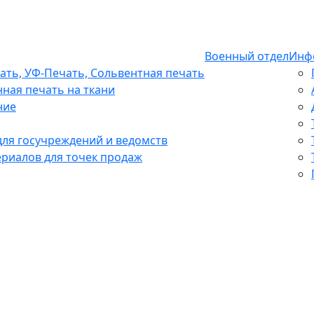
Военный отдел
Инф
ть, УФ-Печать, Сольвентная печать
ная печать на ткани
ние
ля госучреждений и ведомств
риалов для точек продаж