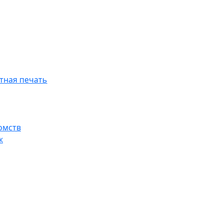
тная печать
омств
ж