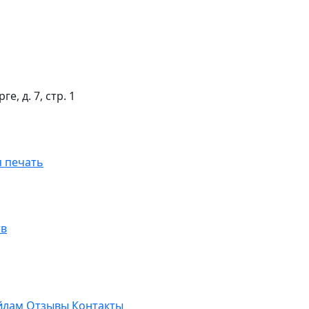
е, д. 7, стр. 1
 печать
тв
йлам
Отзывы
Контакты